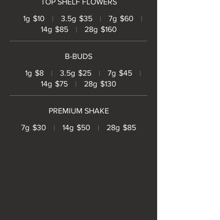
TOP SHELF FLOWERS
1g
$10
3.5g
$35
7g
$60
14g
$85
28g
$160
B-BUDS
1g
$8
3.5g
$25
7g
$45
14g
$75
28g
$130
PREMIUM SHAKE
7g
$30
14g
$50
28g
$85