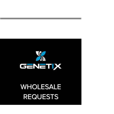
WHOLESALE
REQUESTS